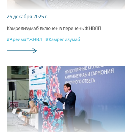
26 декабря 2025 г.
Камрелизумаб включен в перечень ЖНВЛП
#Арейма
#ЖНВЛП
#Камрелизумаб