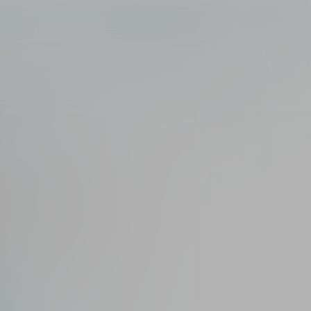
EN
ФАРМАКОНАДЗОР
-ЦЕНТР
нт
ктивированная] + Азоксимера
инактивированная субъединичная
на для защиты от 4-х штаммов
A/H3N2) и вирусов гриппа В 2-х
держащая консервантов.
етей в возрасте от 6 месяцев,
жного введения.