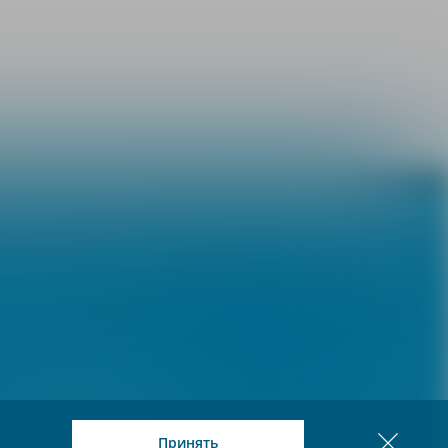
БАД
ВитаФерр®
ВитаФерр® Экспресс
Уронекст®
АРТНЕО®
Сандевит®
Омегика®
Венарель® Пренаталь 1
Венарель® Пренаталь 2
Венарель® Инозит
Косметические средства
Принять