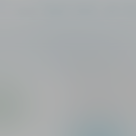
О КОМПАНИИ
ПРОДУКТЫ
ПАРТНЕРАМ
КАРЬЕРА
ПРЕСС
ол
Квадривале
®
Вакцина для профилактики гриппа [ина
бромид
Описание
Первая российская четырехвалентная 
адъювантная противогриппозная вакци
гриппа: 2-х вирусов гриппа А (A/H1N1+ 
линий (B/Ямагата + В/Виктория), не со
Применение
Специфическая профилактика гриппа у д
подростков и взрослых от 18 до 60 лет.
Лекарственная форма
Раствор для внутримышечного и подко