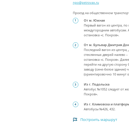
npo@petrovax.ru
Проезд на общественном транспор
От м. Южная
Первый вагон из центра, по 
междугородним автобусам. А
остановка «с. Покров».
От м. Бульвар Дмитрия Дон
Последний вагон из центра, 
стеклянных дверей налево –
остановка «с. Покров». Дал
перейти на другую сторону
заводу (сине-белое здание)
(ориентировочно 10 минут о
Из г. Подольска
Автобус №1052 следует от ж
Покров».
Из г. Климовска и платфор
Автобусы №426, 432.
Построить маршрут