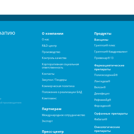
рапию
О компании
Продукты
О нас
Вакцины
Гриппол® плюс
R&D-центр
Гриппол® Квадривалент
Производство
Превенар® 13
Контроль качества
Корпоративная социальная
Фармацевтические
ответственность
препараты
Контакты
Полиоксидоний®
Закупки / Тендеры
Лонгидаза®
Коммерческая политика
Велсон®
Положение о реализации БАД
Демефецил
Комплаенс
ят
Рефламейд®
ой производителя
Форседено®
Партнерам
Орфанные препараты
Международное сотрудничество
Фабагал®
Экспорт
Онкологические
препараты
Пресс-центр