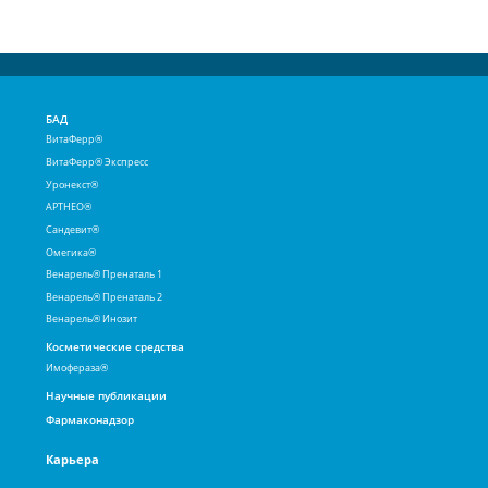
БАД
ВитаФерр®
ВитаФерр® Экспресс
Уронекст®
АРТНЕО®
Сандевит®
Омегика®
Венарель® Пренаталь 1
Венарель® Пренаталь 2
Венарель® Инозит
Косметические средства
Имофераза®
Научные публикации
Фармаконадзор
Карьера