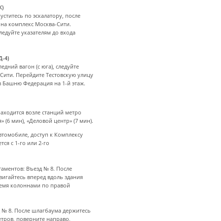
К)
уститесь по эскалатору, после
 на комплекс Москва-Сити.
ледуйте указателям до входа
-4)
едний вагон (с юга), следуйте
Сити. Перейдите Тестовскую улицу
 в Башню Федерация на 1-й этаж.
аходится возле станций метро
 (6 мин), «Деловой центр» (7 мин).
втомобиле, доступ к Комплексу
ся с 1-го или 2-го
аментов: Въезд № 8. После
вигайтесь вперед вдоль здания
тремя колоннами по правой
д № 8. После шлагбаума держитесь
етров, поверните направо,