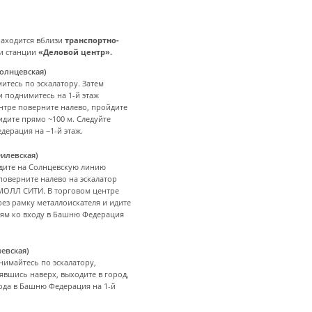
находится вблизи
транспортно-
и станции
«Деловой центр».
олнцевская)
итесь по эскалатору. Затем
и поднимитесь на 1-й этаж
тре поверните налево, пройдите
идите прямо ~100 м. Следуйте
дерация на −1-й этаж.
илевская)
одите на Солнцевскую линию
поверните налево на эскалатор
МОЛЛ СИТИ. В торговом центре
ез рамку металлоискателя и идите
елям ко входу в Башню Федерация
евская)
нимайтесь по эскалатору,
явшись наверх, выходите в город,
хода в Башню Федерация на 1-й