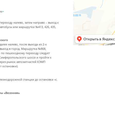
те
переходу налево, затем направо – выход к
втобусы или маршрутки №413, 426, 435,
ского
далее налево, после выхода из 2-х
 выход в город. Маршрутка №868,
ее по пешеходному переходу следует
 Симферопольского шоссе и пройти к
 через рынок автозапчастей КЭМП
т остановки).
елезнодорожной станции до остановки «с.
мы «Весенняя»