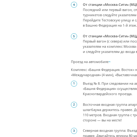
От станции «Москва-Сити» (МЦ
Последний или первый вагон, сп
турникетов следуйте указателям
Перейдите Тестовскую улицу и с
в Башню Федерация на 1-й этаж.
От станции «Москва-Сити» (МЦД
Первый вагон (с севера) или посл
указателям на комплекс Москва-
и следуйте указателям до входа
Проезд на автомобиле
Комплекс «Башня Федерация. Восток» н
«Международная» (4 мин), «Выставочная»
Въезд № 8. При следовании на а
«Башня Федерация» осуществляет
Красногвардейского проезда.
Восточная входная группа апарт
шлагбаума держитесь правее. Д
110 метров. Входная группа с 
стороне — вы на месте!
Северная входная группа: Въез
правее. Двигайтесь вперед 80 м