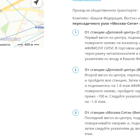
Проезд на общественном транспорте
Комплекс «Башня Федерация. Восток» 
пересадочного узла «Москва-Сити»
От станции «Деловой центр» (С
Первый вагон из центра, подним
поверните налево на эскалатор 
АФИМОЛЛ СИТИ. В торговом цен
через рамку металлоискателя и 
указателям ко входу в Башню Фе
От станции «Деловой центр» (Ф
Второй вагон из центра, перех
и пройдите всю станцию. Затем 
и поднимитесь на 1-й этаж АФИ
поверните налево, пройдите чер
прямо ~100 м. Следуйте указат
на −1-й этаж.
От станции «Москва-Сити» (Фил
Последний вагон из центра, под
поворачивайте направо и, подн
затем следуйте указателям до в
этаж.