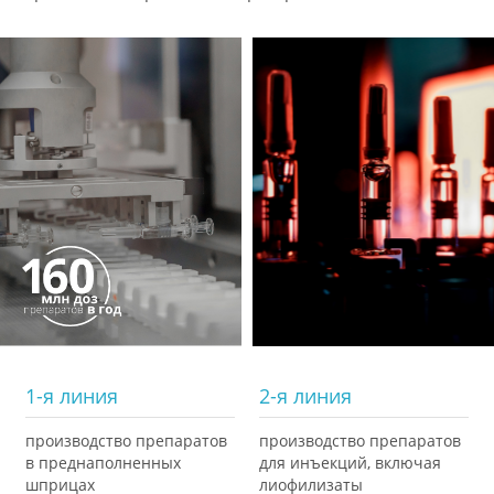
1-я линия
2-я линия
производство препаратов
производство препаратов
в преднаполненных
для инъекций, включая
шприцах
лиофилизаты