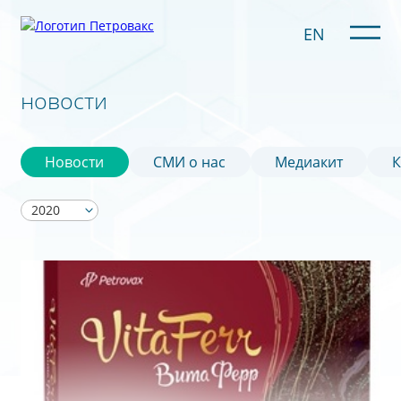
EN
новости
Новости
СМИ о нас
Медиакит
К
2020