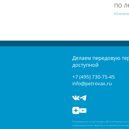
по 
#Полиокси
Делаем передовую те
доступной
+7 (495) 730-75-45
info@petrovax.ru
Размещенные на настоящем сайте материалы нос
информационный характер и не являются реклам
и выпускаемых им лекарственных препаратов