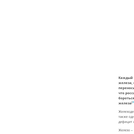
Каждый 
железа, 
перенос
что рос
боротьс
[
железа
Железоде
также од
дефицит 
Железо –