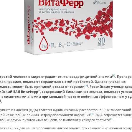
[
1
]
третий человек в мире страдает от железодефицитной анемии
. Препар
как правило, помогают справиться с этой проблемой. Однако плохая их
[
2
]
имость может быть причиной отказа от терапии
. Российские ученые док
®
сийский БАД ВитаФерр
, содержащий бисглицинат железа, помогает успе
я с симптомами анемии при меньшей частоте побочных эффектов, чем у с
3
]
.
фицитная анемия (ЖДА) является одним из самых распространенных заболеваний 
[
4
]
ной из основных причин нетрудоспособности населения
. ЖДА встречается чаще
[
1
]
любых других питательных веществ, ее выявляют у каждого третьего
.
 важнейший для нашего организма микроэлемент. Это ключевой компонент эрит