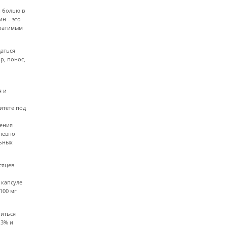
и болью в
н – это
братимым
аться
р, понос,
я и
итете под
жения
дневно
льных
сяцев
1 капсуле
100 мг
биться
,3% и