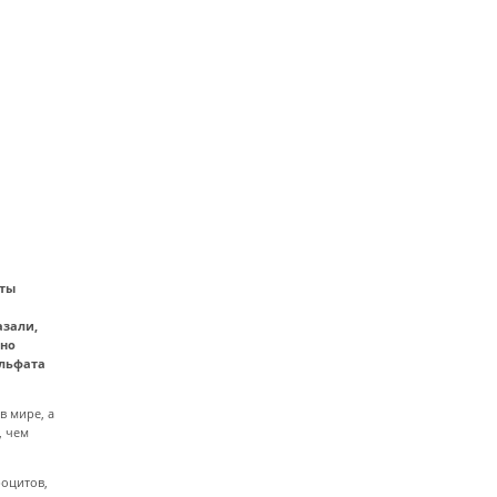
аты
азали,
шно
ульфата
в мире, а
, чем
роцитов,