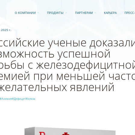
О КОМПАНИИ
ПРОДУКТЫ
ПАРТНЕРАМ
КАРЬЕРА
ПРЕСС
 2025 г.
ссийские ученые доказал
зможность успешной
рьбы с железодефицитно
емией при меньшей част
желательных явлений
#Анемия
#ДефицитЖелеза