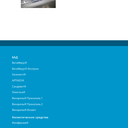
БАД
ВитаФерр®
ВитаФерр® Экспресс
Уронекст®
АРТНЕО®
Сандевит®
Омегика®
Венарель® Пренаталь 1
Венарель® Пренаталь 2
Венарель® Инозит
Косметические средства
Имофераза®