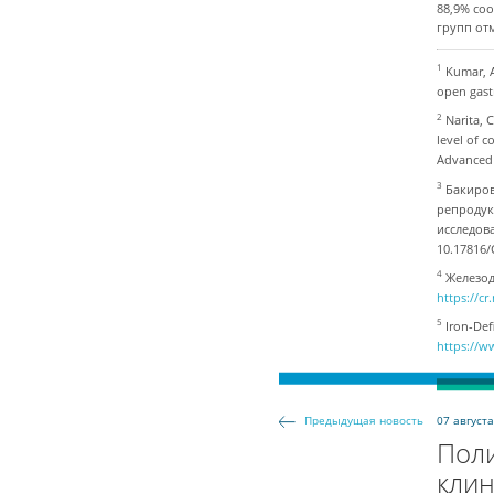
88,9% со
групп от
1
Kumar, A
open gast
2
Narita, 
level of 
Advanced 
3
Бакиров
репродук
исследов
10.17816
4
Железод
https://c
5
Iron-De
https://w
07 август
Предыдущая новость
Пол
кли