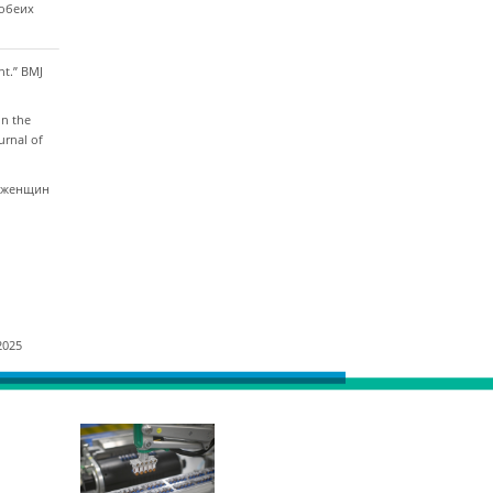
 обеих
nt.” BMJ
on the
urnal of
 у женщин
2025