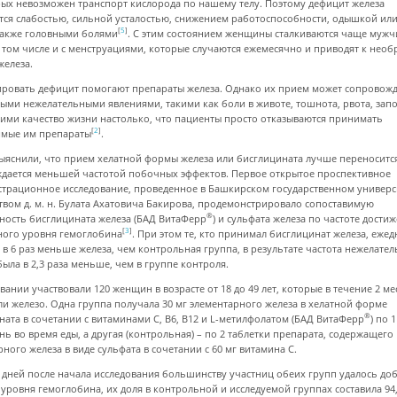
рых невозможен транспорт кислорода по нашему телу. Поэтому дефицит железа
тся слабостью, сильной усталостью, снижением работоспособности, одышкой ил
[
5
]
 также головными болями
. С этим состоянием женщины сталкиваются чаще мужчи
в том числе и с менструациями, которые случаются ежемесячно и приводят к нео
железа.
ровать дефицит помогают препараты железа. Однако их прием может сопровожд
ыми нежелательными явлениями, такими как боли в животе, тошнота, рвота, запо
ми качество жизни настолько, что пациенты просто отказываются принимать
[
2
]
мые им препараты
.
ыяснили, что прием хелатной формы железа или бисглицината лучше переноситс
дается меньшей частотой побочных эффектов. Первое открытое проспективное
страционное исследование, проведенное в Башкирском государственном универс
твом д. м. н. Булата Ахатовича Бакирова, продемонстрировало сопоставимую
®
ность бисглицината железа (БАД ВитаФерр
) и сульфата железа по частоте дости
[
3
]
ого уровня гемоглобина
. При этом те, кто принимал бисглицинат железа, еже
 в 6 раз меньше железа, чем контрольная группа, в результате частота нежелате
ыла в 2,3 раза меньше, чем в группе контроля.
вании участвовали 120 женщин в возрасте от 18 до 49 лет, которые в течение 2 ме
и железо. Одна группа получала 30 мг элементарного железа в хелатной форме
®
ната в сочетании с витаминами С, В6, В12 и L-метилфолатом (БАД ВитаФерр
) по 
ень во время еды, а другая (контрольная) – по 2 таблетки препарата, содержащего 
ного железа в виде сульфата в сочетании с 60 мг витамина С.
0 дней после начала исследования большинству участниц обеих групп удалось до
 уровня гемоглобина, их доля в контрольной и исследуемой группах составила 94