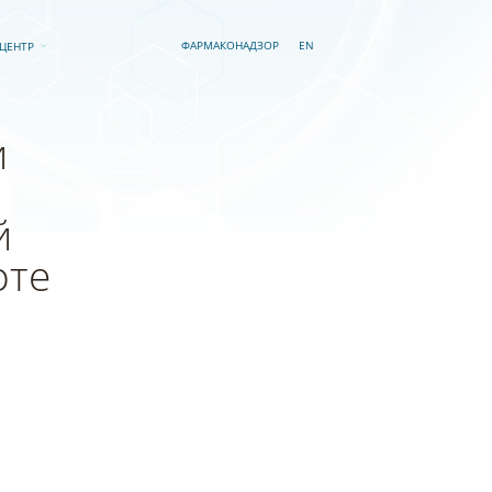
EN
ФАРМАКОНАДЗОР
-ЦЕНТР
и
й
оте