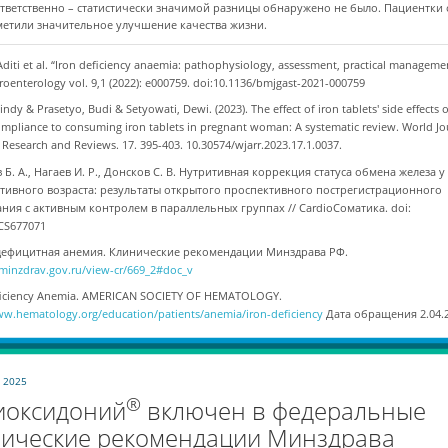
ответственно – статистически значимой разницы обнаружено не было. Пациентки
метили значительное улучшение качества жизни.
diti et al. “Iron deficiency anaemia: pathophysiology, assessment, practical manageme
roenterology vol. 9,1 (2022): e000759. doi:10.1136/bmjgast-2021-000759
Cindy & Prasetyo, Budi & Setyowati, Dewi. (2023). The effect of iron tablets' side effects 
compliance to consuming iron tablets in pregnant woman: A systematic review. World Jo
Research and Reviews. 17. 395-403. 10.30574/wjarr.2023.17.1.0037.
 Б. А., Нагаев И. Р., Донсков С. В. Нутритивная коррекция статуса обмена железа
тивного возраста: результаты открытого проспективного пострегистрационного
ания с активным контролем в параллельных группах // CardioСоматика. doi:
/CS677071
ефицитная анемия. Клинические рекомендации Минздрава РФ.
r.minzdrav.gov.ru/view-cr/669_2#doc_v
ficiency Anemia. AMERICAN SOCIETY OF HEMATOLOGY.
ww.hematology.org/education/patients/anemia/iron-deficiency
Дата обращения 2.04.
а 2025
®
иоксидоний
включен в федеральные
нические рекомендации Минздрава