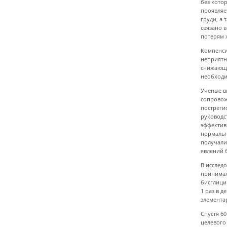
без кото
проявляе
груди, а
связано 
потерям 
Компенси
неприятн
снижающи
необходи
Ученые в
сопровож
постреги
руководс
эффектив
нормальн
получали
явлений б
В исследо
принимал
бисглици
1 раз в д
элементар
Спустя 6
целевого