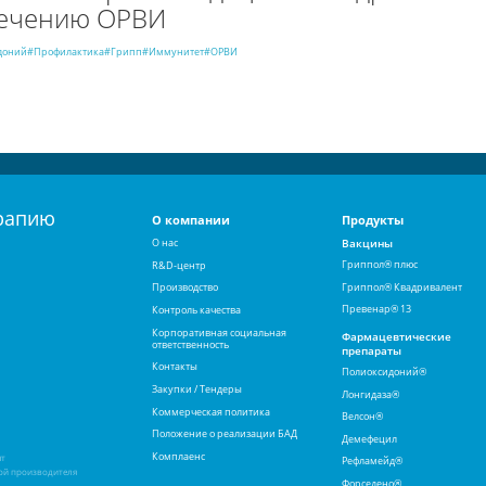
лечению ОРВИ
доний
#Профилактика
#Грипп
#Иммунитет
#ОРВИ
рапию
О компании
Продукты
О нас
Вакцины
Гриппол® плюс
R&D-центр
Гриппол® Квадривалент
Производство
Превенар® 13
Контроль качества
Корпоративная социальная
Фармацевтические
ответственность
препараты
Контакты
Полиоксидоний®
Закупки / Тендеры
Лонгидаза®
Коммерческая политика
Велсон®
Положение о реализации БАД
Демефецил
Комплаенс
ят
Рефламейд®
ой производителя
Форседено®