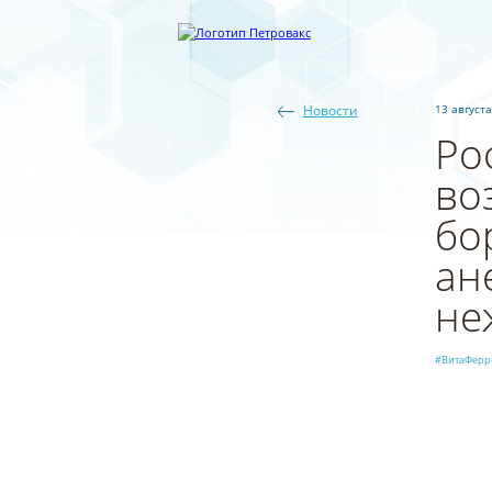
Новости
13 августа
Ро
во
бо
ан
не
#ВитаФерр