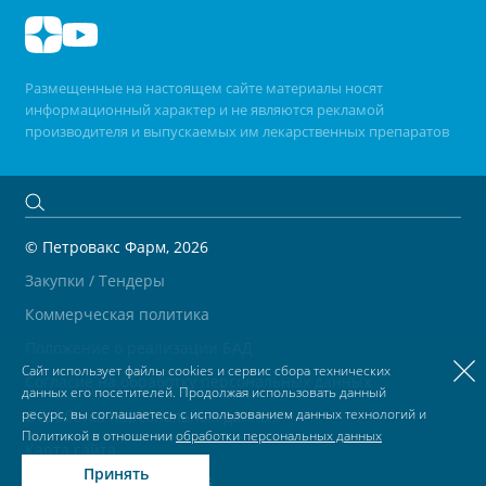
Размещенные на настоящем сайте материалы носят
информационный характер и не являются рекламой
производителя и выпускаемых им лекарственных препаратов
© Петровакс Фарм, 2026
Закупки / Тендеры
Коммерческая политика
Положение о реализации БАД
Сайт использует файлы cookies и сервис сбора технических
Согласие на обработку персональных данных
данных его посетителей. Продолжая использовать данный
ресурс, вы соглашаетесь с использованием данных технологий и
Обработка персональных данных
Политикой в отношении
обработки персональных данных
Карта сайта
Принять
Разработано в