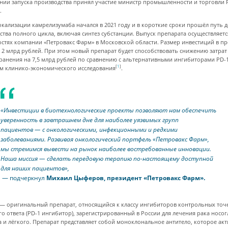
нии запуска производства принял участие министр промышленности и торговли 
.
окализации камрелизумаба начался в 2021 году и в короткие сроки прошёл путь д
ства полного цикла, включая синтез субстанции. Выпуск препарата осуществляетс
стях компании «Петровакс Фарм» в Московской области. Размер инвестиций в пр
 2 млрд рублей. При этом новый препарат будет способствовать снижению затрат
ранения на 7,5 млрд рублей по сравнению с альтернативными ингибиторами PD-1
[
1
]
м клинико-экономического исследования
.
«Инвестиции в биотехнологические проекты позволяют нам обеспечить
уверенность в завтрашнем дне для наиболее уязвимых групп
пациентов — с онкологическими, инфекционными и редкими
заболеваниями. Развивая онкологический портфель «Петровакс Фарм»,
мы стремимся вывести на рынок наиболее востребованные инновации.
Наша миссия — сделать передовую терапию по-настоящему доступной
для наших пациентов»,
— подчеркнул
Михаил Цыферов, президент «Петровакс Фарм».
— оригинальный препарат, относящийся к классу ингибиторов контрольных точ
о ответа (PD-1 ингибитор), зарегистрированный в России для лечения рака носог
 и лёгкого. Препарат представляет собой моноклональное антитело, которое ак