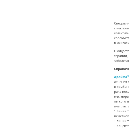
Специали
с чекпой
селектив
способст
выживаем
Ожидаетс
терапии,
заболева
Справоч
Арейма
лечения 
в комбин
рака нос
местнора
легкого 
анапласт
1 линии 
немелкок
1 линии 
1 рецепт