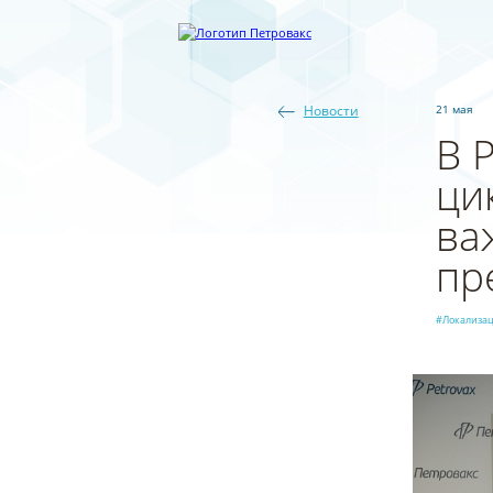
Новости
21 мая
В 
ци
ва
пр
#Локализа