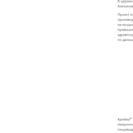
В церемо
Алиханов
Проект л
производ
на мощно
превысил
здравоох
по данны
®
Арейма
иммунног
пищевода