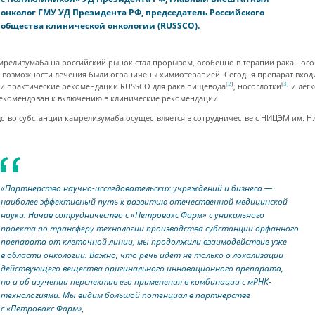
онколог ГМУ УД Президента РФ, председатель Российского
общества клинической онкологии (RUSSCO).
мрелизумаба на российский рынок стал прорывом, особенно в терапии рака носо
е возможности лечения были ограничены химиотерапией. Сегодня препарат вход
[
2
]
[
3
]
и практические рекомендации RUSSCO для рака пищевода
, носоглотки
и лёгк
рекомендован к включению в клинические рекомендации.
ство субстанции камрелизумаба осуществляется в сотрудничестве с НИЦЭМ им. Н.
«Партнёрство научно-исследовательских учреждений и бизнеса —
наиболее эффективный путь к развитию отечественной медицинской
науки. Начав сотрудничество с «Петровакс Фарм» с уникального
проекта по трансферу технологии производства субстанции орфанного
препарата от клеточной линии, мы продолжили взаимодействие уже
в области онкологии. Важно, что речь идет не только о локализации
действующего вещества оригинального инновационного препарата,
но и об изучении перспектив его применения в комбинации с мРНК-
технологиями. Мы видим большой потенциал в партнёрстве
с «Петровакс Фарм»,