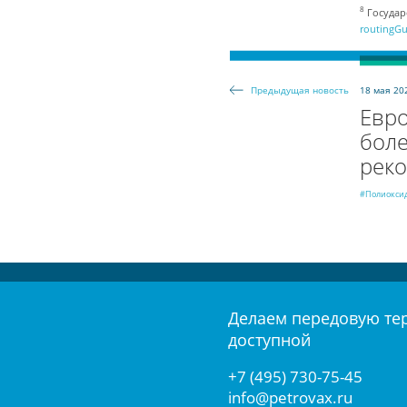
8
Государ
routingGu
18 мая 20
Предыдущая новость
Евр
бол
реко
#Полиокси
Делаем передовую те
доступной
+7 (495) 730-75-45
info@petrovax.ru