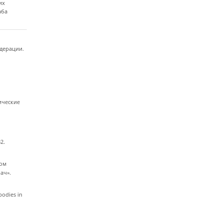
их
аба
едерации.
тические
2.
том
ач».
bodies in