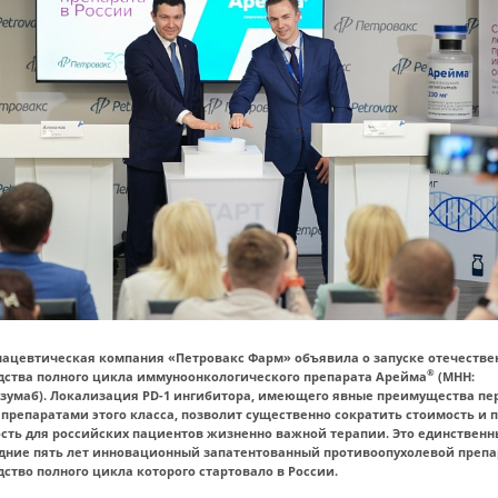
ацевтическая компания «Петровакс Фарм» объявила о запуске отечестве
®
дства полного цикла иммуноонкологического препарата Арейма
(МНН:
зумаб). Локализация PD-1 ингибитора, имеющего явные преимущества пе
 препаратами этого класса, позволит существенно сократить стоимость и 
ость для российских пациентов жизненно важной терапии. Это единствен
едние пять лет инновационный запатентованный противоопухолевой препа
ство полного цикла которого стартовало в России.