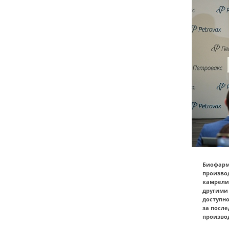
Биофарм
произво
камрели
другими
доступн
за посл
производ