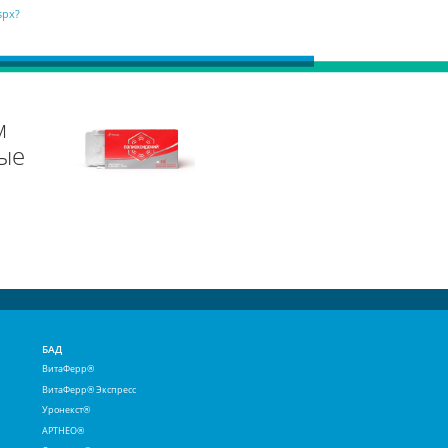
spx?
м
ые
БАД
ВитаФерр®
ВитаФерр® Экспресс
Уронекст®
АРТНЕО®