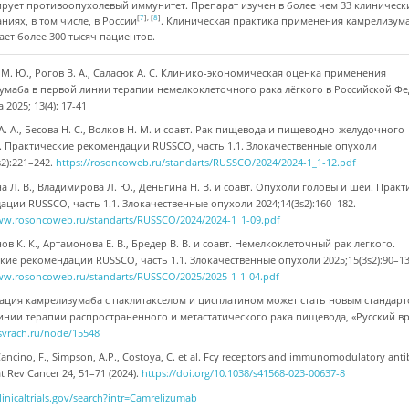
ирует противоопухолевый иммунитет. Препарат изучен в более чем 33 клиническ
[
7
], [
8
]
ниях, в том числе, в России
. Клиническая практика применения камрелизум
ает более 300 тысяч пациентов.
М. Ю., Рогов В. А., Саласюк А. С. Клинико-экономическая оценка применения
умаба в первой линии терапии немелкоклеточного рака лёгкого в Российской Ф
2025; 13(4): 17-41
А. А., Бесова Н. С., Волков Н. М. и соавт. Рак пищевода и пищеводно-желудочного
. Практические рекомендации RUSSCO, часть 1.1. Злокачественные опухоли
s2):221–242.
https://rosoncoweb.ru/standarts/RUSSCO/2024/2024-1_1-12.pdf
а Л. В., Владимирова Л. Ю., Деньгина Н. В. и соавт. Опухоли головы и шеи. Прак
ции RUSSCO, часть 1.1. Злокачественные опухоли 2024;14(3s2):160–182.
ww.rosoncoweb.ru/standarts/RUSSCO/2024/2024-1_1-09.pdf
ов К. К., Артамонова Е. В., Бредер В. В. и соавт. Немелкоклеточный рак легкого.
кие рекомендации RUSSCO, часть 1.1. Злокачественные опухоли 2025;15(3s2):90–13
ww.rosoncoweb.ru/standarts/RUSSCO/2025/2025-1-1-04.pdf
ция камрелизумаба с паклитакселом и цисплатином может стать новым стандар
инии терапии распространенного и метастатического рака пищевода, «Русский вр
usvrach.ru/node/15548
ancino, F., Simpson, A.P., Costoya, C. et al. Fcγ receptors and immunomodulatory anti
at Rev Cancer 24, 51–71 (2024).
https://doi.org/10.1038/s41568-023-00637-8
clinicaltrials.gov/search?intr=Camrelizumab