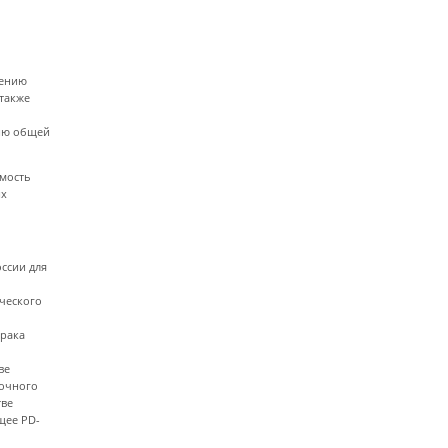
нению
также
нию общей
имость
их
ссии для
ического
 рака
ве
точного
тве
щее PD-