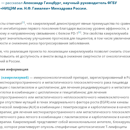
— рассказал
Александр Гинцбург, научный руководитель ФГБУ
«НИЦЭМ им. Н.Ф. Гамалеи» Минздрава России.
[
5
]
сты отмечают
, что камрелизумаб демонстрирует явные преимущества по срав
нт-ингибиторами первого поколения благодаря высокому уровню аффинности, а 
[
6
]
ному и направленному связыванию с белком PD-1
. Эти свойства камрелизумаба
вуют значительному улучшению прогнозов для пациентов, в том числе увеличе
ости и снижению риска прогрессирования заболевания.
я, что реализация проекта по локализации камрелизумаба позволит снизить сто
 повысить её доступность и внести вклад в снижение смертности от онкологическ
ний в России.
ная информация
®
(камрелизумаб)
— иммуноонкологический препарат, зарегистрированный в Ро
местнораспространенного и метастатического плоскоклеточного рака пищевода
ации с паклитакселом и цисплатином; для лечения рецидивирующего и метастат
оглотки в комбинации с цисплатином и гемцитабином; для лечения
спространенного или метастатического неплоскоклеточного немелкоклеточного
при отсутствии мутаций в генах эпидермального фактора роста (EGFR) или киназы
ической лимфомы (ALK) в комбинации с пеметрекседом и карбоплатином в качест
терапии; для лечения местнораспространенного или метастатического плоскокле
леточного рака легкого в комбинации с паклитакселом и карбоплатином в качес
терапии. Камрелизумаб представляет собой моноклональное антитело, блокирую
ор, которое реактивирует опухоль-специфичные цитотоксические Т-лимфоциты