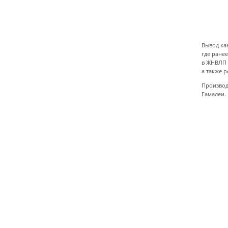
Вывод ка
где ране
в ЖНВЛП 
а также 
Производ
Гамалеи.