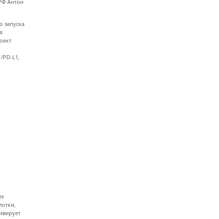
РФ Антон
о запуска
я
оект
/PD-L1,
ек
лотки,
тивирует