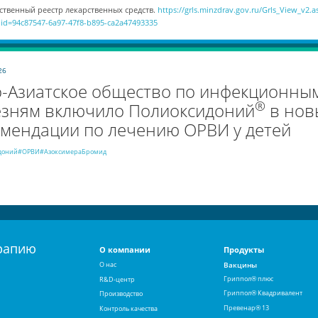
ственный реестр лекарственных средств.
https://grls.minzdrav.gov.ru/Grls_View_v2.a
id=94c87547-6a97-47f8-b895-ca2a47493335
26
о-Азиатское общество по инфекционны
®
езням включило Полиоксидоний
в нов
мендации по лечению ОРВИ у детей
доний
#ОРВИ
#АзоксимераБромид
рапию
О компании
Продукты
О нас
Вакцины
Гриппол® плюс
R&D-центр
Гриппол® Квадривалент
Производство
Превенар® 13
Контроль качества