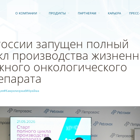
О КОМПАНИИ
ПРОДУКТЫ
ПАРТНЕРАМ
КАРЬЕРА
ПРЕСС
России запущен полный
кл производства жизнен
жного онкологического
епарата
ция
#Камрелизумаб
#Арейма