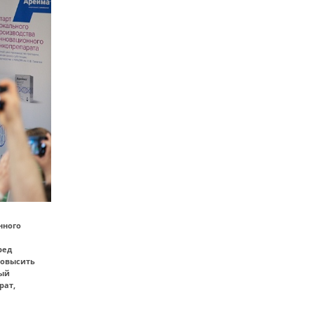
нного
ред
повысить
ный
рат,