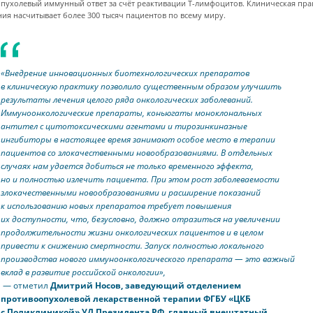
пухолевый иммунный ответ за счёт реактивации Т-лимфоцитов. Клиническая пра
ия насчитывает более 300 тысяч пациентов по всему миру.
«Внедрение инновационных биотехнологических препаратов
в клиническую практику позволило существенным образом улучшить
результаты лечения целого ряда онкологических заболеваний.
Иммуноонкологические препараты, коньюгаты моноклональных
антител с цитотоксическими агентами и тирозинкиназные
ингибиторы в настоящее время занимают особое место в терапии
пациентов со злокачественными новообразованиями. В отдельных
случаях нам удается добиться не только временного эффекта,
но и полностью излечить пациента. При этом рост заболеваемости
злокачественными новообразованиями и расширение показаний
к использованию новых препаратов требует повышения
их доступности, что, безусловно, должно отразиться на увеличении
продолжительности жизни онкологических пациентов и в целом
привести к снижению смертности. Запуск полностью локального
производства нового иммуноонкологического препарата — это важный
вклад в развитие российской онкологии»,
— отметил
Дмитрий Носов, заведующий отделением
противоопухолевой лекарственной терапии ФГБУ «ЦКБ
с Поликлиникой» УД Президента РФ, главный внештатный