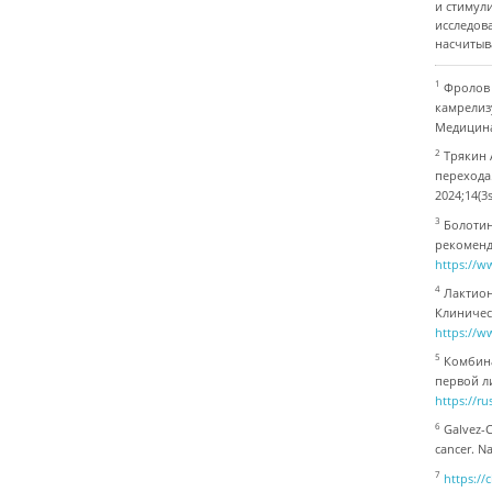
и стимул
исследова
насчитыв
1
Фролов 
камрелиз
Медицина 
2
Трякин 
перехода
2024;14(3
3
Болотин
рекоменда
https://w
4
Лактион
Клиничес
https://w
5
Комбина
первой л
https://r
6
Galvez-C
cancer. N
7
https://