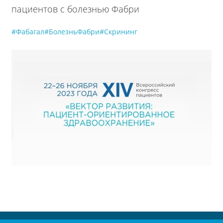
пациентов с болезнью Фабри
#Фабагал
#БолезньФабри
#Скрининг