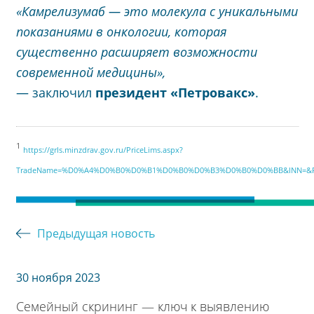
«Камрелизумаб — это молекула с уникальными
показаниями в онкологии, которая
существенно расширяет возможности
современной медицины»,
— заключил
президент «Петровакс»
.
1
https://grls.minzdrav.gov.ru/PriceLims.aspx?
TradeName=%D0%A4%D0%B0%D0%B1%D0%B0%D0%B3%D0%B0%D0%BB&INN=&RegNum
Предыдущая новость
30 ноября 2023
Семейный скрининг — ключ к выявлению