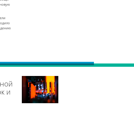
 новую
тели
ходило
ждению
тной
к и