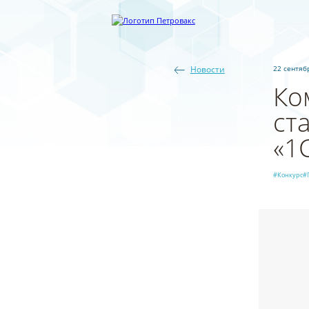
Новости
22 сентябр
Ко
ст
«1
#Конкурс
#