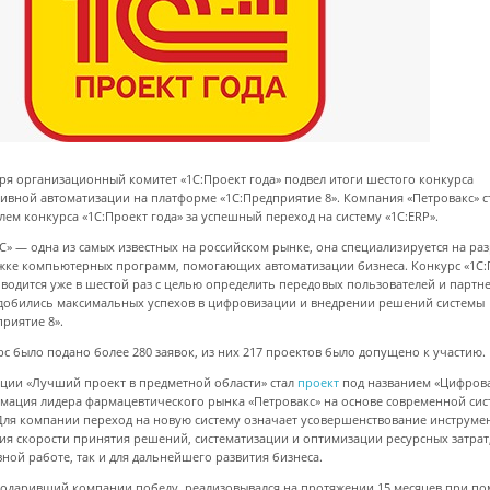
бря организационный комитет «1С:Проект года» подвел итоги шестого конкурса
ивной автоматизации на платформе «1С:Предприятие 8». Компания «Петровакс» с
лем конкурса «1С:Проект года» за успешный переход на систему «1С:ERP».
С» — одна из самых известных на российском рынке, она специализируется на ра
жке компьютерных программ, помогающих автоматизации бизнеса. Конкурс «1С:
оводится уже в шестой раз с целью определить передовых пользователей и партн
добились максимальных успехов в цифровизации и внедрении решений системы
приятие 8».
рс было подано более 280 заявок, из них 217 проектов было допущено к участию.
ции «Лучший проект в предметной области» стал
проект
под названием «Цифров
мация лидера фармацевтического рынка «Петровакс» на основе современной си
 Для компании переход на новую систему означает усовершенствование инструме
я скорости принятия решений, систематизации и оптимизации ресурсных затрат,
вной работе, так и для дальнейшего развития бизнеса.
подаривший компании победу, реализовывался на протяжении 15 месяцев при п