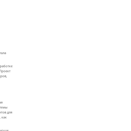
тала
зработке
Проект
еров,
ая
стемы
нтов для
 как
омощи