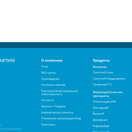
рапию
О компании
Продукты
О нас
Вакцины
Гриппол® плюс
R&D-центр
Гриппол® Квадривалент
Производство
Превенар® 13
Контроль качества
Корпоративная социальная
Фармацевтические
ответственность
препараты
Контакты
Полиоксидоний®
Закупки / Тендеры
Лонгидаза®
Коммерческая политика
Велсон®
Положение о реализации БАД
Демефецил
Комплаенс
ят
Рефламейд®
ой производителя
Форседено®