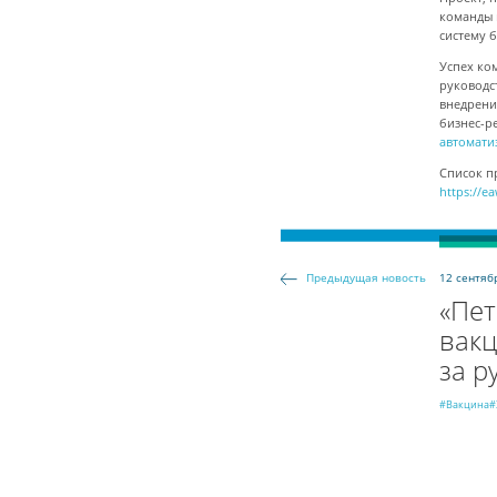
команды 
систему 
Успех ко
руководс
внедрени
бизнес-р
автоматиз
Список п
https://e
12 сентяб
Предыдущая новость
«Пет
вакц
за р
#Вакцина
#