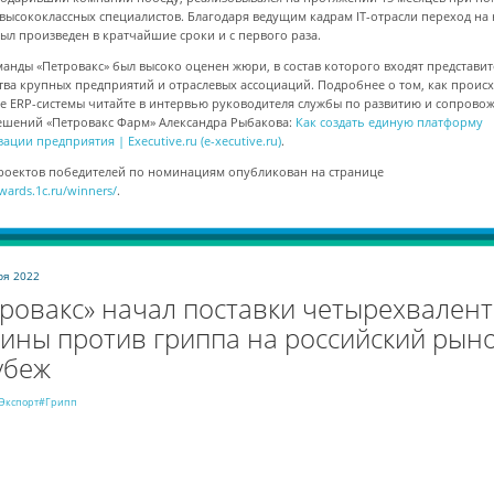
высококлассных специалистов. Благодаря ведущим кадрам IT-отрасли переход на
был произведен в кратчайшие сроки и с первого раза.
манды «Петровакс» был высоко оценен жюри, в состав которого входят представи
тва крупных предприятий и отраслевых ассоциаций. Подробнее о том, как проис
е ERP-системы читайте в интервью руководителя службы по развитию и сопрово
ешений «Петровакс Фарм» Александра Рыбакова:
Как создать единую платформу
ации предприятия | Executive.ru (e-xecutive.ru)
.
роектов победителей по номинациям опубликован на странице
awards.1c.ru/winners/
.
ря 2022
ровакс» начал поставки четырехвален
ины против гриппа на российский рыно
убеж
Экспорт
#Грипп