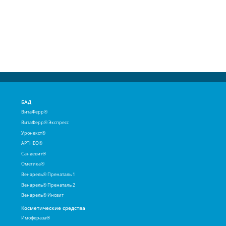
БАД
ВитаФерр®
ВитаФерр® Экспресс
Уронекст®
АРТНЕО®
Сандевит®
Омегика®
Венарель® Пренаталь 1
Венарель® Пренаталь 2
Венарель® Инозит
Косметические средства
Имофераза®