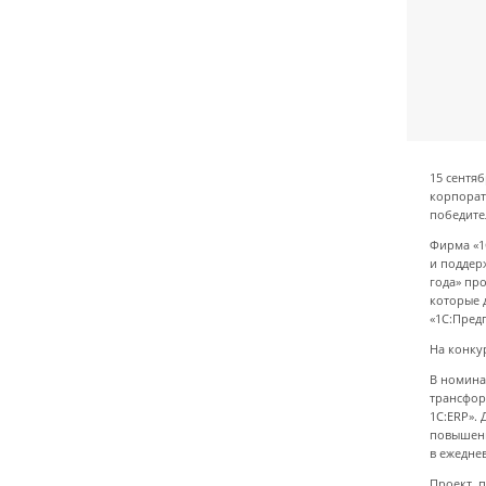
15 сентя
корпорат
победите
Фирма «1
и поддер
года» пр
которые 
«1С:Пред
На конку
В номина
трансфор
1С:ERP».
повышени
в ежедне
Проект, 