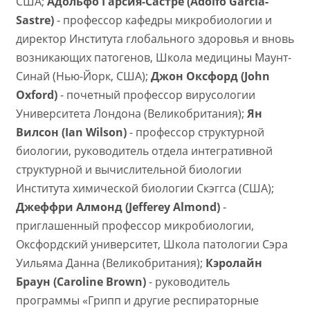
США;
Адольфо Гарсия-Састре (Adolfo Garcia-
Sastre)
- профессор кафедры микробиологии и
директор Института глобального здоровья и вновь
возникающих патогенов, Школа медицины Маунт-
Синай (Нью-Йорк, США);
Джон Оксфорд (John
Oxford)
- почетный профессор вирусологии
Университета Лондона (Великобритания);
Ян
Вилсон (Ian Wilson)
- профессор структурной
биологии, руководитель отдела интегративной
структурной и вычислительной биологии
Института химической биологии Скэггса (США);
Джеффри Алмонд (Jefferey Almond)
-
приглашенный профессор микробиологии,
Оксфордский университет, Школа патологии Сэра
Уильяма Данна (Великобритания);
Кэролайн
Браун (Caroline Brown)
- руководитель
программы «Грипп и другие респираторные