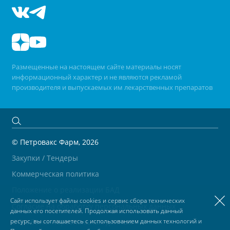
Размещенные на настоящем сайте материалы носят
информационный характер и не являются рекламой
производителя и выпускаемых им лекарственных препаратов
© Петровакс Фарм, 2026
Закупки / Тендеры
Коммерческая политика
Положение о реализации БАД
Сайт использует файлы cookies и сервис сбора технических
Согласие на обработку персональных данных
данных его посетителей. Продолжая использовать данный
ресурс, вы соглашаетесь с использованием данных технологий и
Обработка персональных данных